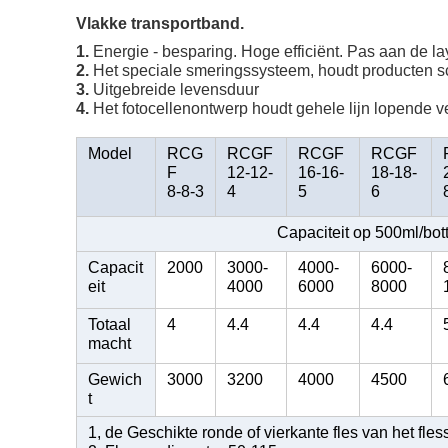
Vlakke transportband.
1.
Energie - besparing. Hoge efficiënt. Pas aan de la
2.
Het speciale smeringssysteem, houdt producten s
3.
Uitgebreide levensduur
4.
Het fotocellenontwerp houdt gehele lijn lopende ve
Model
RCG
RCGF
RCGF
RCGF
F
12-12-
16-16-
18-18-
8-8-3
4
5
6
Capaciteit op 500ml/bot
Capacit
2000
3000-
4000-
6000-
eit
4000
6000
8000
Totaal
4
4.4
4.4
4.4
macht
Gewich
3000
3200
4000
4500
t
1, de Geschikte ronde of vierkante fles van het fle