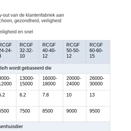
y-out van de klantenfabriek aan
choon, gezondheid, veiligheid
iligheid en snel
RCGF
RCGF
RCGF
RCGF
RCGF
24-24-
32-32-
40-40-
50-50-
60-60-
8
10
12
12
15
tle/h wordt gebaseerd die
8000-
13000-
16000-
20000-
26000-
12000
15000
18000
24000
30000
5.2
6.2
7.8
10
13
6500
7500
8500
9000
9500
ssenhuisdier