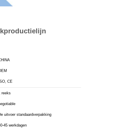
productielijn
CHINA
OEM
ISO, CE
1 reeks
egotiable
De uitvoer standaardverpakking
30-45 werkdagen