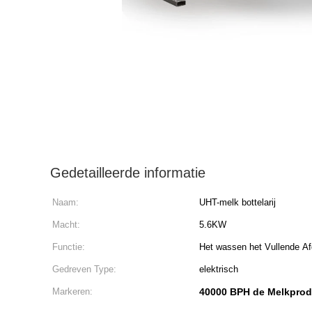
Gedetailleerde informatie
Naam:
UHT-melk bottelarij
Macht:
5.6KW
Functie:
Het wassen het Vullende A
Gedreven Type:
elektrisch
Markeren:
40000 BPH de Melkprodu