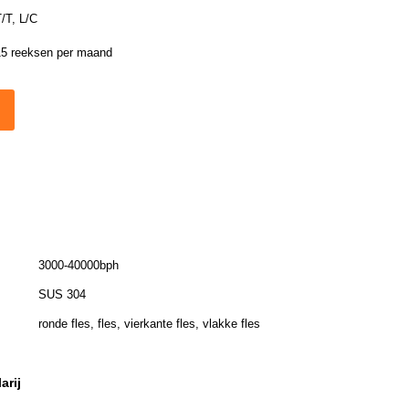
/T, L/C
15 reeksen per maand
3000-40000bph
SUS 304
ronde fles, fles, vierkante fles, vlakke fles
arij