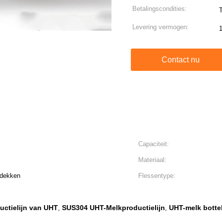
Betalingscondities:
T
Levering vermogen:
Contact nu
Capaciteit:
Materiaal:
fdekken
Flessentype:
ctielijn van UHT
SUS304 UHT-Melkproductielijn
UHT-melk bottel
,
,