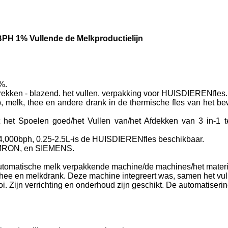
H 1% Vullende de Melkproductielijn
%.
rekken - blazend. het vullen. verpakking voor HUISDIERENfles. 
 melk, thee en andere drank in de thermische fles van het bew
het Spoelen goed/het Vullen van/het Afdekken van 3 in-1 te
00-24,000bph, 0.25-2.5L-is de HUISDIERENfles beschikbaar.
, OMRON, en SIEMENS.
utomatische melk verpakkende machine/de machines/het materiaa
thee en melkdrank. Deze machine integreert was, samen het vull
oi. Zijn verrichting en onderhoud zijn geschikt. De automatiseri