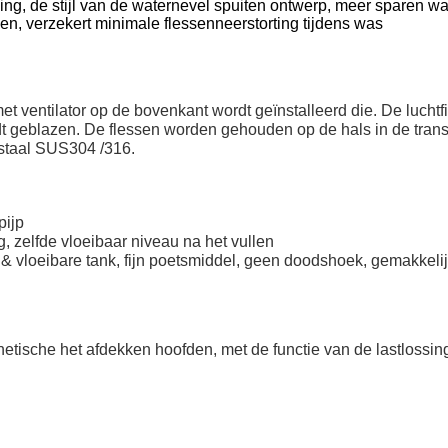
ng, de stijl van de waternevel spuiten ontwerp, meer sparen wa
sen, verzekert minimale flessenneerstorting tijdens was
t ventilator op de bovenkant wordt geïnstalleerd die. De luchtfi
wordt geblazen. De flessen worden gehouden op de hals in de tra
 staal SUS304 /316.
pijp
g, zelfde vloeibaar niveau na het vullen
ct & vloeibare tank, fijn poetsmiddel, geen doodshoek, gemakkel
etische het afdekken hoofden, met de functie van de lastlossing