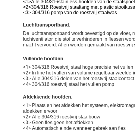
<1>
Alle 304/316stainless-hoofden van de staalspoeli
<2>
304/316 Roestvrij staaltang met plastic stootkus
<3>
304/316 pomp van de roestvrij staalwas
Luchttransportband.
De luchttransportband wordt bevestigd op de vloer, me
luchtventilator, die stof te verhinderen in flessen 
macht vervoerd. Allen worden gemaakt van roestvrij
Vullende hoofden.
<1>
304/316 Roestvrij staal hoge precisie het vullen 
<2>
In fine het vullen van volume regelbaar weelderi
<3>
Alle 304/316 delen van het roestvrij staalconta
<4>
304/316 roestvrij staal het vullen pomp
Afdekkende hoofden.
<1>
Plaats en het afdekken het systeem, elektromagn
afdekken ervoor
<2>
Alle 304/316 roestvrij staalbouw
<3>
Geen fles geen het afdekken
<4>
Automatisch einde wanneer gebrek aan fles