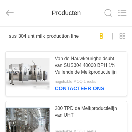
Silk
Road
Enterprise
Management
Producten
Services
Co.,LTD.
All
Rights
HUIS
Reserved.
sus 304 uht milk production line
PRODUCTEN
Van de Nauwkeurigheidsuht
van SUS304 40000 BPH 1%
ONGEVEER
Vullende de Melkproductielijn
ONS
negotiable MOQ:1 reeks
CONTACTEER ONS
FABRIEKSREIS
200 TPD de Melkproductielijn
KWALITEITSCONTROLE
van UHT
negotiable MOQ:1 reeks