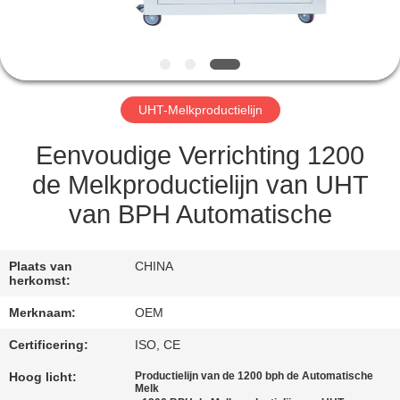
CONTACTEER
ONS
VERZOEK
UHT-Melkproductielijn
OM
EEN
Eenvoudige Verrichting 1200
CITAAT
de Melkproductielijn van UHT
van BPH Automatische
SITEMAP
Plaats van
CHINA
herkomst:
PRIVACY
Merknaam:
OEM
POLICY
Certificering:
ISO, CE
Hoog licht:
Productielijn van de 1200 bph de Automatische
Melk