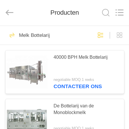
Silk
Road
Enterprise
Management
Producten
Services
Co.,LTD.
All
Rights
HUIS
Reserved.
7
Melk Bottelarij
Melk Vullende Lijn
PRODUCTEN
40000 BPH Melk Bottelarij
ONGEVEER
ONS
negotiable MOQ:1 reeks
CONTACTEER ONS
7
FABRIEKSREIS
De Vullende Lijn
De Bottelarij van de
KWALITEITSCONTROLE
Monoblockmelk
van de
Monoblockmelk
negotiable MOQ:1 reeks