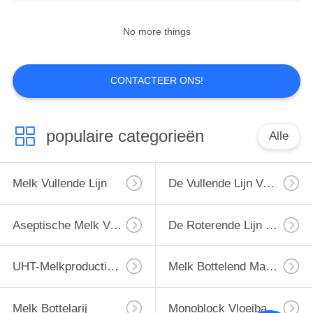
No more things
7
Melk Bottelarij
CONTACTEER ONS!
populaire categorieën
Alle
Melk Vullende Lijn
De Vullende Lijn Van De Monoblockmelk
8
monoblock
Aseptische Melk Vullende Lijn
De Roterende Lijn Van Het Melkflessenvullen
vloeibare het vullen
machine
UHT-Melkproductielijn
Melk Bottelend Materiaal
Melk Bottelarij
Monoblock Vloeibare Het Vullen Machine