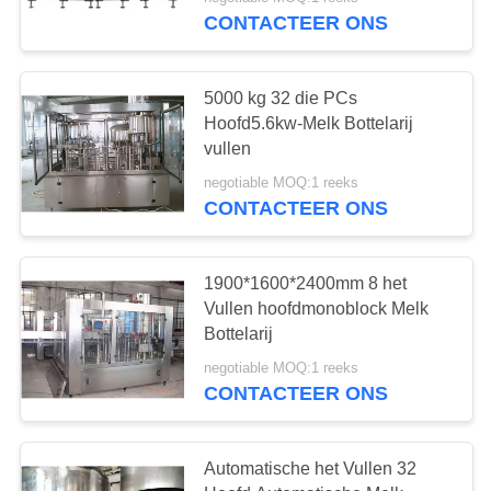
CONTACTEER
CONTACTEER ONS
ONS
7
5000 kg 32 die PCs
VERZOEK
Hoofd5.6kw-Melk Bottelarij
Aseptische Melk
OM
vullen
EEN
Vullende Lijn
negotiable MOQ:1 reeks
CONTACTEER ONS
CITAAT
SITEMAP
1900*1600*2400mm 8 het
Vullen hoofdmonoblock Melk
7
Bottelarij
PRIVACY
De roterende Lijn
negotiable MOQ:1 reeks
POLICY
CONTACTEER ONS
van het
Melkflessenvullen
Automatische het Vullen 32