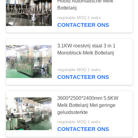
Hoofd Automatische Melk
Bottelarij
negotiable MOQ:1 reeks
7
CONTACTEER ONS
UHT-
Melkproductielijn
3.1KW roestvrij staal 3 in 1
Monoblock-Melk Bottelarij
negotiable MOQ:1 reeks
CONTACTEER ONS
7
Melk Bottelend
3600*2500*2400mm 5.6KW
Melk Bottelarij Met geringe
Materiaal
geluidssterkte
negotiable MOQ:1 reeks
CONTACTEER ONS