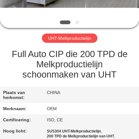
CONTACTEER
ONS
VERZOEK
UHT-Melkproductielijn
OM
EEN
Full Auto CIP die 200 TPD de
CITAAT
Melkproductielijn
schoonmaken van UHT
SITEMAP
Plaats van
CHINA
herkomst:
PRIVACY
Merknaam:
OEM
POLICY
Certificering:
ISO, CE
Hoog licht:
,
SUS304 UHT-Melkproductielijn
,
200 TPD de Melkproductielijn van UHT