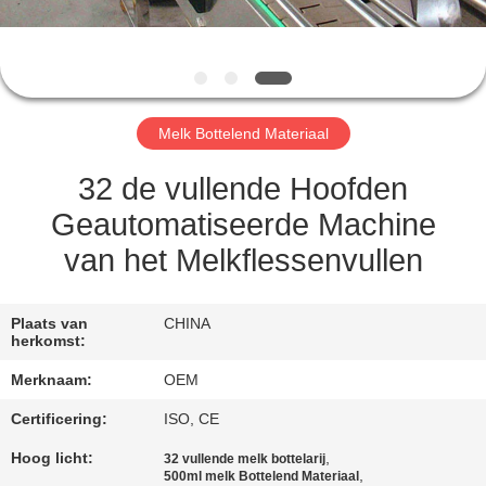
CONTACTEER
ONS
VERZOEK
Melk Bottelend Materiaal
OM
EEN
32 de vullende Hoofden
CITAAT
Geautomatiseerde Machine
van het Melkflessenvullen
SITEMAP
Plaats van
CHINA
herkomst:
PRIVACY
Merknaam:
OEM
POLICY
Certificering:
ISO, CE
Hoog licht:
,
32 vullende melk bottelarij
,
500ml melk Bottelend Materiaal