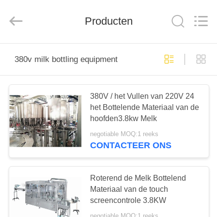
Silk
Road
Enterprise
Management
Producten
Services
Co.,LTD.
All
Rights
HUIS
Reserved.
380v milk bottling equipment
PRODUCTEN
380V / het Vullen van 220V 24
het Bottelende Materiaal van de
ONGEVEER
hoofden3.8kw Melk
ONS
negotiable MOQ:1 reeks
CONTACTEER ONS
FABRIEKSREIS
Roterend de Melk Bottelend
KWALITEITSCONTROLE
Materiaal van de touch
screencontrole 3.8KW
negotiable MOQ:1 reeks