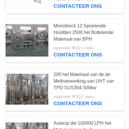
CONTACTEER
CONTACTEER ONS
ONS
Monoblock 12 Spoelende
VERZOEK
Hoofden 2500 het Bottelende
OM
Materiaal van BPH
EEN
negotiable MOQ:1 reeks
CONTACTEER ONS
CITAAT
SITEMAP
200 het Materiaal van de de
Melkverwerking van UHT van
TPD SUS304 500kw
PRIVACY
negotiable MOQ:1 reeks
POLICY
CONTACTEER ONS
Autocip die 100000 LPH het