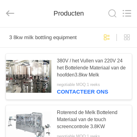
Silk
Road
Enterprise
Management
Producten
Services
Co.,LTD.
All
Rights
HUIS
Reserved.
3 8kw milk bottling equipment
PRODUCTEN
380V / het Vullen van 220V 24
het Bottelende Materiaal van de
ONGEVEER
hoofden3.8kw Melk
ONS
negotiable MOQ:1 reeks
CONTACTEER ONS
FABRIEKSREIS
Roterend de Melk Bottelend
KWALITEITSCONTROLE
Materiaal van de touch
screencontrole 3.8KW
negotiable MOQ:1 reeks