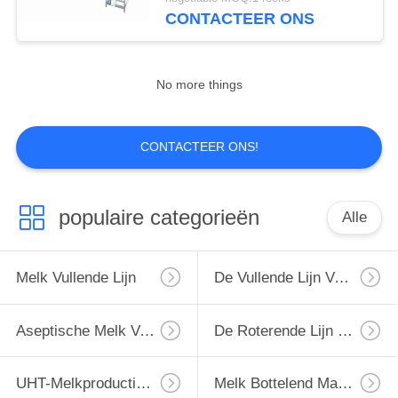
CONTACTEER
CONTACTEER ONS
ONS
VERZOEK
No more things
OM
EEN
CONTACTEER ONS!
CITAAT
populaire categorieën
Alle
SITEMAP
Melk Vullende Lijn
De Vullende Lijn Van De Monoblockmelk
PRIVACY
POLICY
Aseptische Melk Vullende Lijn
De Roterende Lijn Van Het Melkflessenvullen
UHT-Melkproductielijn
Melk Bottelend Materiaal