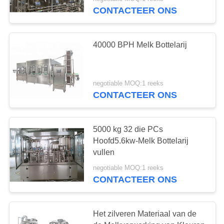
CONTACTEER
CONTACTEER ONS
ONS
40000 BPH Melk Bottelarij
VERZOEK
OM
EEN
negotiable MOQ:1 reeks
CONTACTEER ONS
CITAAT
SITEMAP
5000 kg 32 die PCs
Hoofd5.6kw-Melk Bottelarij
vullen
PRIVACY
negotiable MOQ:1 reeks
POLICY
CONTACTEER ONS
Het zilveren Materiaal van de