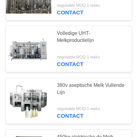
negotiable MOQ:1 reeks
CONTACT
Volledige UHT-
Melkproductielijn
negotiable MOQ:1 reeks
CONTACT
380v aseptische Melk Vullende
Lijn
negotiable MOQ:1 reeks
CONTACT
450kg elektrische de Melk