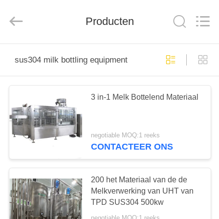
Silk
Road
Enterprise
Management
Producten
Services
Co.,LTD.
All
Rights
HUIS
Reserved.
sus304 milk bottling equipment
PRODUCTEN
3 in-1 Melk Bottelend Materiaal
ONGEVEER
ONS
negotiable MOQ:1 reeks
CONTACTEER ONS
FABRIEKSREIS
200 het Materiaal van de de
KWALITEITSCONTROLE
Melkverwerking van UHT van
TPD SUS304 500kw
negotiable MOQ:1 reeks