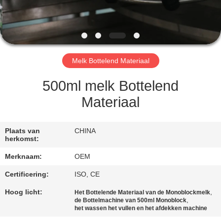
CONTACTEER
ONS
VERZOEK
Melk Bottelend Materiaal
OM
EEN
500ml melk Bottelend
CITAAT
Materiaal
SITEMAP
Plaats van
CHINA
herkomst:
Merknaam:
OEM
PRIVACY
POLICY
Certificering:
ISO, CE
Hoog licht:
,
Het Bottelende Materiaal van de Monoblockmelk
,
de Bottelmachine van 500ml Monoblock
het wassen het vullen en het afdekken machine