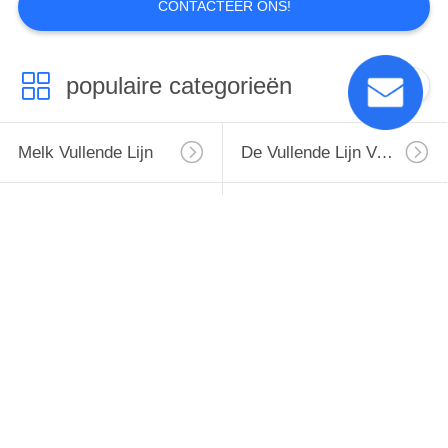
CONTACTEER ONS!
populaire categorieën
Alle
Melk Vullende Lijn
De Vullende Lijn Van De Monoblockmelk
Aseptische Melk Vullende Lijn
De Roterende Lijn Van Het Melkflessenvullen
UHT-Melkproductielijn
Melk Bottelend Materiaal
Melk Bottelarij
Monoblock Vloeibare Het Vullen Machine
Teken in