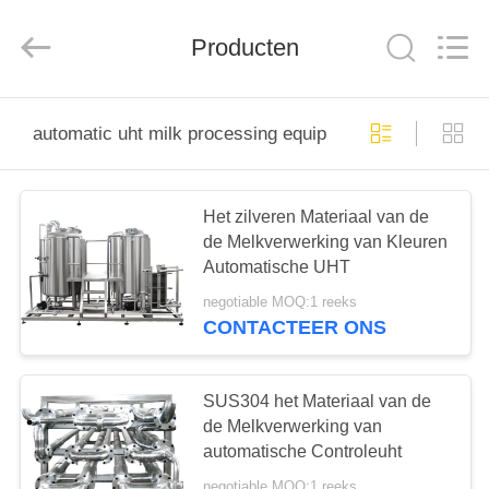
Silk
Road
Enterprise
Management
Producten
Services
Co.,LTD.
All
Rights
HUIS
Reserved.
automatic uht milk processing equipment
PRODUCTEN
Het zilveren Materiaal van de
de Melkverwerking van Kleuren
ONGEVEER
Automatische UHT
ONS
negotiable MOQ:1 reeks
CONTACTEER ONS
FABRIEKSREIS
SUS304 het Materiaal van de
KWALITEITSCONTROLE
de Melkverwerking van
automatische Controleuht
negotiable MOQ:1 reeks