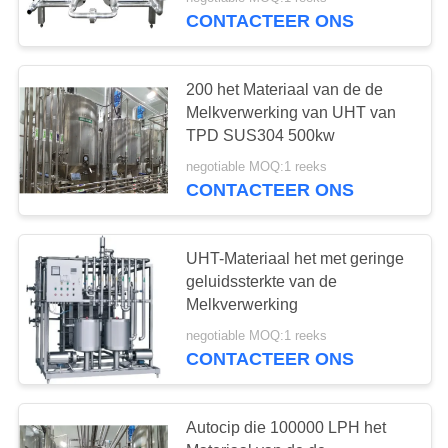
CONTACTEER
CONTACTEER ONS
ONS
200 het Materiaal van de de
VERZOEK
Melkverwerking van UHT van
OM
TPD SUS304 500kw
EEN
negotiable MOQ:1 reeks
CONTACTEER ONS
CITAAT
SITEMAP
UHT-Materiaal het met geringe
geluidssterkte van de
Melkverwerking
PRIVACY
negotiable MOQ:1 reeks
POLICY
CONTACTEER ONS
Autocip die 100000 LPH het