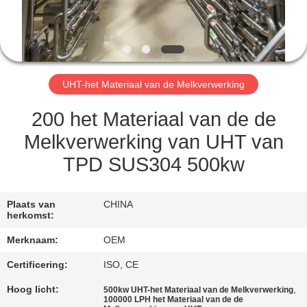
CONTACTEER
ONS
VERZOEK
UHT-het Materiaal van de Melkverwerking
OM
EEN
200 het Materiaal van de de
CITAAT
Melkverwerking van UHT van
TPD SUS304 500kw
SITEMAP
Plaats van
CHINA
herkomst:
PRIVACY
Merknaam:
OEM
POLICY
Certificering:
ISO, CE
Hoog licht:
,
500kw UHT-het Materiaal van de Melkverwerking
100000 LPH het Materiaal van de de