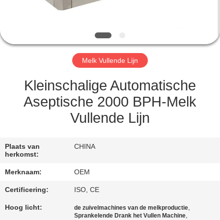
CONTACTEER
ONS
VERZOEK
Melk Vullende Lijn
OM
EEN
Kleinschalige Automatische
CITAAT
Aseptische 2000 BPH-Melk
Vullende Lijn
SITEMAP
Plaats van
CHINA
herkomst:
PRIVACY
Merknaam:
OEM
POLICY
Certificering:
ISO, CE
Hoog licht:
,
de zuivelmachines van de melkproductie
,
Sprankelende Drank het Vullen Machine