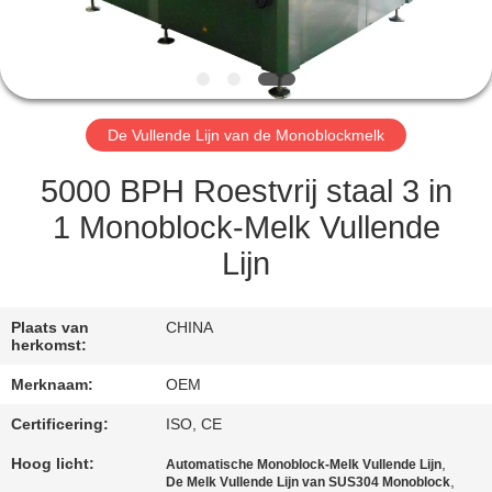
CONTACTEER
ONS
VERZOEK
De Vullende Lijn van de Monoblockmelk
OM
EEN
5000 BPH Roestvrij staal 3 in
CITAAT
1 Monoblock-Melk Vullende
Lijn
SITEMAP
Plaats van
CHINA
herkomst:
PRIVACY
Merknaam:
OEM
POLICY
Certificering:
ISO, CE
Hoog licht:
,
Automatische Monoblock-Melk Vullende Lijn
,
De Melk Vullende Lijn van SUS304 Monoblock