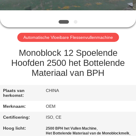
CONTACTEER
ONS
VERZOEK
Automatische Vloeibare Flessenvullenmachine
OM
EEN
Monoblock 12 Spoelende
CITAAT
Hoofden 2500 het Bottelende
Materiaal van BPH
SITEMAP
Plaats van
CHINA
herkomst:
PRIVACY
Merknaam:
OEM
POLICY
Certificering:
ISO, CE
Hoog licht:
,
2500 BPH het Vullen Machine
,
Het Bottelende Materiaal van de Monoblockmelk