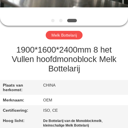
CONTACTEER
ONS
VERZOEK
Melk Bottelarij
OM
EEN
1900*1600*2400mm 8 het
CITAAT
Vullen hoofdmonoblock Melk
Bottelarij
SITEMAP
Plaats van
CHINA
herkomst:
PRIVACY
Merknaam:
OEM
POLICY
Certificering:
ISO, CE
Hoog licht:
,
De Bottelarij van de Monoblockmelk
kleinschalige Melk Bottelarij