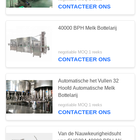
CONTACTEER
CONTACTEER ONS
ONS
40000 BPH Melk Bottelarij
VERZOEK
OM
EEN
negotiable MOQ:1 reeks
CONTACTEER ONS
CITAAT
SITEMAP
Automatische het Vullen 32
Hoofd Automatische Melk
Bottelarij
PRIVACY
negotiable MOQ:1 reeks
POLICY
CONTACTEER ONS
Van de Nauwkeurigheidsuht