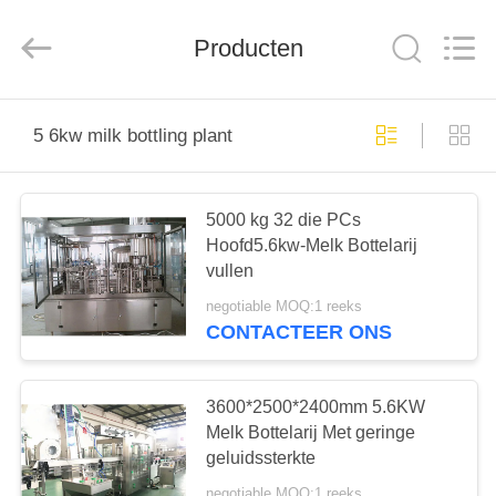
Silk
Road
Enterprise
Management
Producten
Services
Co.,LTD.
All
Rights
HUIS
Reserved.
5 6kw milk bottling plant
PRODUCTEN
5000 kg 32 die PCs
Hoofd5.6kw-Melk Bottelarij
ONGEVEER
vullen
ONS
negotiable MOQ:1 reeks
CONTACTEER ONS
FABRIEKSREIS
3600*2500*2400mm 5.6KW
KWALITEITSCONTROLE
Melk Bottelarij Met geringe
geluidssterkte
negotiable MOQ:1 reeks