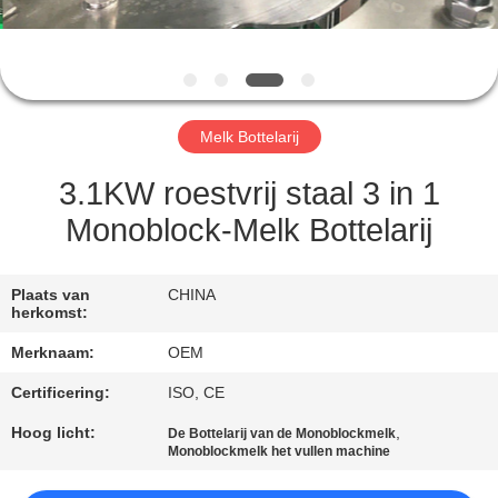
CONTACTEER
ONS
VERZOEK
Melk Bottelarij
OM
EEN
3.1KW roestvrij staal 3 in 1
CITAAT
Monoblock-Melk Bottelarij
SITEMAP
Plaats van
CHINA
herkomst:
Merknaam:
OEM
PRIVACY
POLICY
Certificering:
ISO, CE
Hoog licht:
,
De Bottelarij van de Monoblockmelk
Monoblockmelk het vullen machine