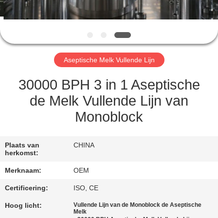
CONTACTEER
ONS
VERZOEK
Aseptische Melk Vullende Lijn
OM
EEN
30000 BPH 3 in 1 Aseptische
CITAAT
de Melk Vullende Lijn van
Monoblock
SITEMAP
Plaats van
CHINA
herkomst:
PRIVACY
Merknaam:
OEM
POLICY
Certificering:
ISO, CE
Hoog licht:
Vullende Lijn van de Monoblock de Aseptische
Melk