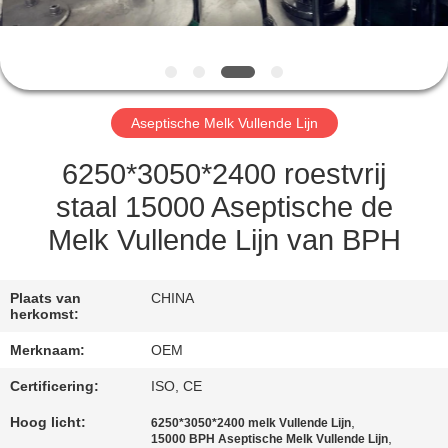
CONTACTEER
ONS
VERZOEK
Aseptische Melk Vullende Lijn
OM
EEN
6250*3050*2400 roestvrij
CITAAT
staal 15000 Aseptische de
Melk Vullende Lijn van BPH
SITEMAP
Plaats van
CHINA
herkomst:
PRIVACY
Merknaam:
OEM
POLICY
Certificering:
ISO, CE
Hoog licht:
,
6250*3050*2400 melk Vullende Lijn
,
15000 BPH Aseptische Melk Vullende Lijn