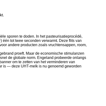
kt.
le sporen te doden. In het pasteurisatieprocédé,
) één tot twee seconden verwarmt. Deze flits van
 voor andere producten zoals vruchtensappen, room,
t gebrand proeft. Maar de economische stimulanzen
et snel de globale norm. Engeland probeerde onlangs
banner om te zetten van het verminderen van
duur is — deze UHT-melk is nu genoemd geworden