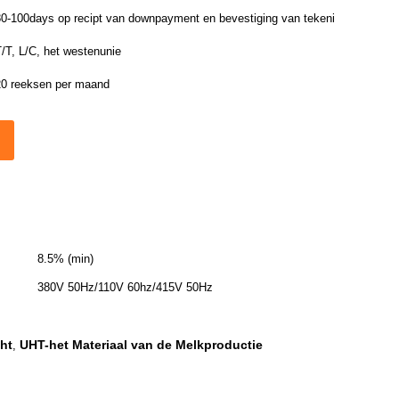
ange afstand
80-100days op recipt van downpayment en bevestiging van tekeningen
/T, L/C, het westenunie
20 reeksen per maand
8.5% (min)
380V 50Hz/110V 60hz/415V 50Hz
ht
UHT-het Materiaal van de Melkproductie
,