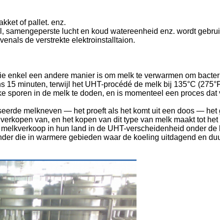
kket of pallet. enz.
el, samengeperste lucht en koud watereenheid enz. wordt gebrui
evenals de verstrekte elektroinstalltaion.
ie enkel een andere manier is om melk te verwarmen om bacterië
 15 minuten, terwijl het UHT-procédé de melk bij 135°C (275°F
e sporen in de melk te doden, en is momenteel een proces dat
iseerde melkneven — het proeft als het komt uit een doos — he
 verkopen van, en het kopen van dit type van melk maakt tot h
melkverkoop in hun land in de UHT-verscheidenheid onder de 
zonder die in warmere gebieden waar de koeling uitdagend en 