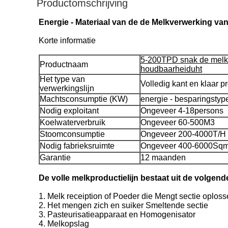
Productomschrijving
Energie - Materiaal van de de Melkverwerking v
Korte informatie
5-200TPD snak de melkl
Productnaam
houdbaarheiduht
Het type van
Volledig kant en klaar pr
verwerkingslijn
Machtsconsumptie (KW)
energie - besparingstyp
Nodig exploitant
Ongeveer 4-18persons
Koelwaterverbruik
Ongeveer 60-500M3
Stoomconsumptie
Ongeveer 200-4000T/H
Nodig fabrieksruimte
Ongeveer 400-6000Sq
Garantie
12 maanden
De volle melkproductielijn bestaat uit de volgen
1.
Melk receiption of Poeder die Mengt sectie oplos
2. Het mengen zich en suiker Smeltende sectie
3. Pasteurisatieapparaat en Homogenisator
4. Melkopslag