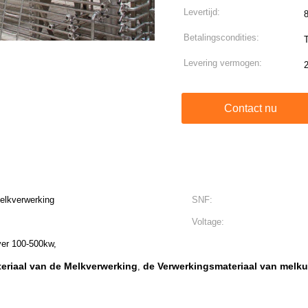
Levertijd:
l
Betalingscondities:
T
Levering vermogen:
Contact nu
elkverwerking
SNF:
Voltage:
ver 100-500kw,
eriaal van de Melkverwerking
de Verwerkingsmateriaal van melku
,