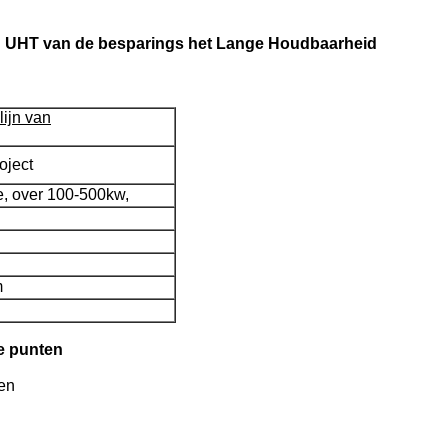
an UHT van de besparings het Lange Houdbaarheid
ijn van
oject
e, over 100-500kw,
m
de punten
sen