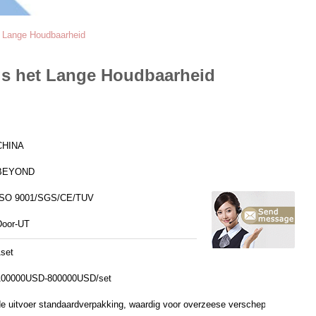
t Lange Houdbaarheid
ngs het Lange Houdbaarheid
CHINA
BEYOND
ISO 9001/SGS/CE/TUV
Door-UT
1set
100000USD-800000USD/set
de uitvoer standaardverpakking, waardig voor overzeese verschepen het over