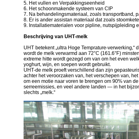
5. Het vullen en Verpakkingseenheid
6. Het schoonmakende systeem van CIP
7. Na behandelingsmateriaal, zoals transportband, pa
8. Er is ander assistan materiaal dat zoals stoomket
9. Installatiematerialen voor pipline, nutspijpleiding 
Beschrijving van UHT-melk
UHT betekent „ultra Hoge Temprature-verwerking,“ d
wordt de melk verwarmd aan 72°C (161.6°F) minstens
extreme hitte wordt gezegd om van om het even welk
yoghurt, wijn, en soepen wordt gebruikt.
UHT-de melk proeft verschillend dan zijn gepasteur
achter het veroorzaken van, het verschepen van, het
om een motie naar voren te brengen om 90% van de 
serreemissies, en veel andere landen — in het bij
slechts „melk.“