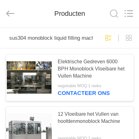
Silk
Road
Enterprise
Management
Producten
Services
Co.,LTD.
All
Rights
HUIS
Reserved.
sus304 monoblock liquid filling machine
PRODUCTEN
Elektrische Gedreven 6000
BPH Monoblock Vloeibare het
ONGEVEER
Vullen Machine
ONS
negotiable MOQ:1 reeks
CONTACTEER ONS
FABRIEKSREIS
12 Vloeibare het Vullen van
KWALITEITSCONTROLE
hoofdenmonoblock Machine
negotiable MOQ:1 reeks