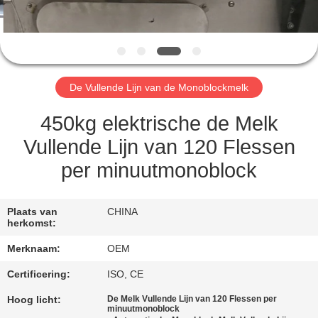
CONTACTEER
ONS
VERZOEK
De Vullende Lijn van de Monoblockmelk
OM
EEN
450kg elektrische de Melk
CITAAT
Vullende Lijn van 120 Flessen
per minuutmonoblock
SITEMAP
Plaats van
CHINA
herkomst:
PRIVACY
Merknaam:
OEM
POLICY
Certificering:
ISO, CE
Hoog licht:
De Melk Vullende Lijn van 120 Flessen per
minuutmonoblock