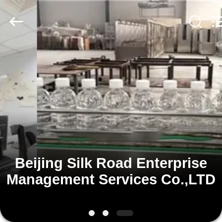
Silk
Road
Enterprise
Management
Services
Co.,LTD.
All
Rights
HUIS
Reserved.
PRODUCTEN
ONGEVEER
ONS
FABRIEKSREIS
Beijing Silk Road Enterprise
Management Services Co.,LTD
KWALITEITSCONTROLE