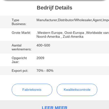
CONTACTEER
Bedrijf Details
ONS
Type
Manufacturer,Distributor/Wholesaler,Agent,Imp
VERZOEK
Business:
OM
Grote Markt:
,Western Europe, Oost-Europa ,Worldwide van
Noord-Amerika , Zuid-Amerika
EEN
Aantal
400~500
CITAAT
werknemers:
Opgericht
2009
Jaar:
SITEMAP
Export pct:
70% - 80%
PRIVACY
POLICY
Fabrieksreis
Kwaliteitscontrole
LEER MEER