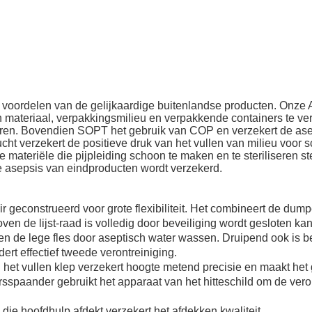
 voordelen van de gelijkaardige buitenlandse producten. Onze A
n materiaal, verpakkingsmilieu en verpakkende containers te ve
seren. Bovendien SOPT het gebruik van COP en verzekert de ase
t verzekert de positieve druk van het vullen van milieu voor 
eriële die pijpleiding schoon te maken en te steriliseren ster
de asepsis van eindproducten wordt verzekerd.
r geconstrueerd voor grote flexibiliteit. Het combineert de dump
en de lijst-raad is volledig door beveiliging wordt gesloten kan
 de lege fles door aseptisch water wassen. Druipend ook is b
dert effectief tweede verontreiniging.
het vullen klep verzekert hoogte metend precisie en maakt het
paander gebruikt het apparaat van het hitteschild om de veront
ie hoofdhulp afdekt verzekert het afdekken kwaliteit.