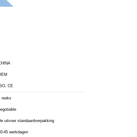
CHINA
OEM
ISO, CE
1 reeks
egotiable
De uitvoer standaardverpakking
30-45 werkdagen