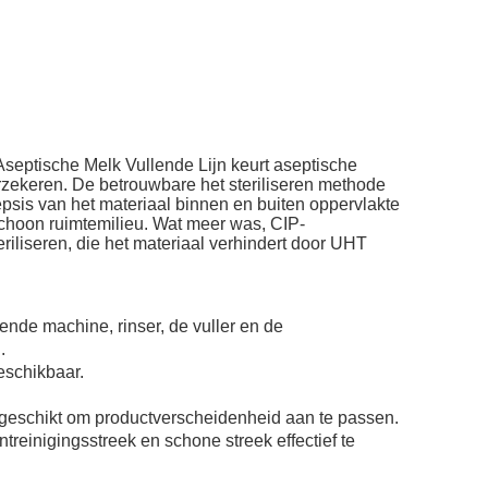
septische Melk Vullende Lijn keurt aseptische
rzekeren. De betrouwbare het steriliseren methode
psis van het materiaal binnen en buiten oppervlakte
schoon ruimtemilieu. Wat meer was, CIP-
iliseren, die het materiaal verhindert door UHT
ende machine, rinser, de vuller en de
.
eschikbaar.
 geschikt om productverscheidenheid aan te passen.
reinigingsstreek en schone streek effectief te