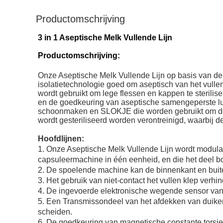
Productomschrijving
3 in 1 Aseptische Melk Vullende Lijn
Productomschrijving:
Onze Aseptische Melk Vullende Lijn op basis van de
isolatietechnologie goed om aseptisch van het vulle
wordt gebruikt om lege flessen en kappen te sterili
en de goedkeuring van aseptische samengeperste luch
schoonmaken en SLOKJE die worden gebruikt om de mat
wordt gesteriliseerd worden verontreinigd, waarbij 
Hoofdlijnen:
1.
Onze
Aseptische Melk Vullende Lijn wordt
modulai
capsuleermachine in één eenheid, en die het deel bov
2.
De spoelende machine kan de binnenkant en buiten
3.
Het gebruik van niet-contact het vullen klep verhin
4.
De ingevoerde elektronische wegende sensor van 
5.
Een Transmissondeel van het afdekken van duikerss
scheiden.
6.
De goedkeuring van magnetische constante torsie d