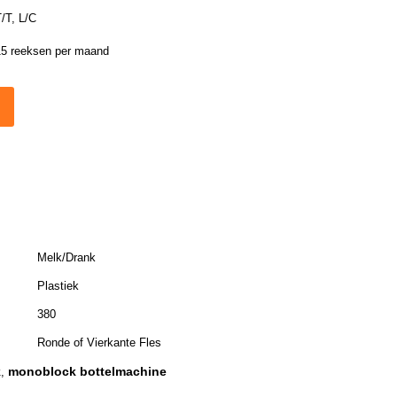
/T, L/C
15 reeksen per maand
Melk/Drank
Plastiek
380
Ronde of Vierkante Fles
k
monoblock bottelmachine
,