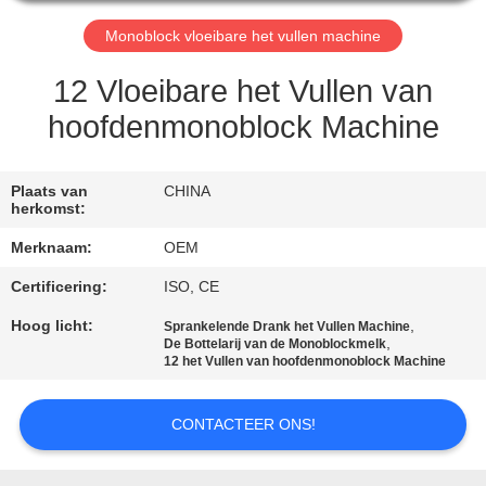
CONTACTEER
ONS
Monoblock vloeibare het vullen machine
12 Vloeibare het Vullen van
VERZOEK
hoofdenmonoblock Machine
OM
EEN
Plaats van
CHINA
CITAAT
herkomst:
Merknaam:
OEM
SITEMAP
Certificering:
ISO, CE
Hoog licht:
,
Sprankelende Drank het Vullen Machine
,
PRIVACY
De Bottelarij van de Monoblockmelk
12 het Vullen van hoofdenmonoblock Machine
POLICY
CONTACTEER ONS!