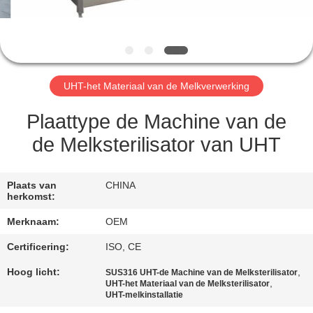
CONTACTEER
ONS
VERZOEK
UHT-het Materiaal van de Melkverwerking
OM
EEN
Plaattype de Machine van de
CITAAT
de Melksterilisator van UHT
SITEMAP
Plaats van
CHINA
herkomst:
Merknaam:
OEM
PRIVACY
POLICY
Certificering:
ISO, CE
Hoog licht:
,
SUS316 UHT-de Machine van de Melksterilisator
,
UHT-het Materiaal van de Melksterilisator
UHT-melkinstallatie