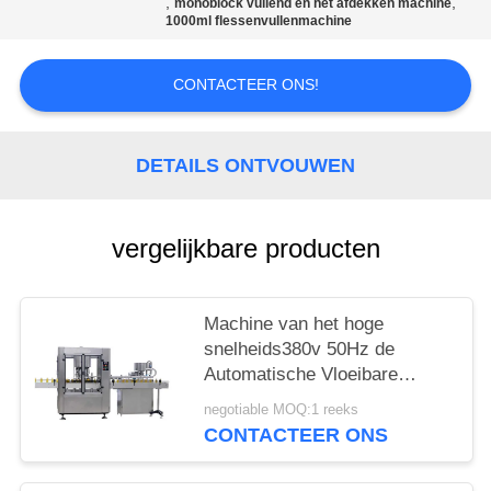
,
,
monoblock vullend en het afdekken machine
1000ml flessenvullenmachine
CONTACTEER ONS!
DETAILS ONTVOUWEN
vergelijkbare producten
Machine van het hoge
snelheids380v 50Hz de
Automatische Vloeibare
Flessenvullen
negotiable MOQ:1 reeks
CONTACTEER ONS