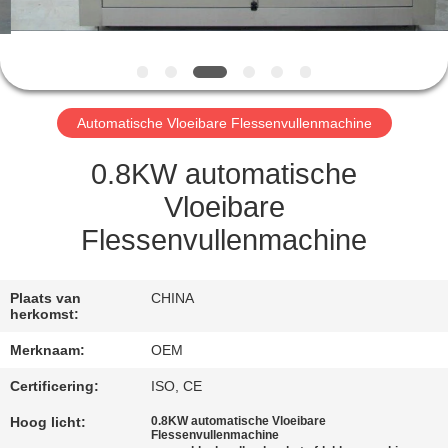
CONTACTEER
ONS
VERZOEK
Automatische Vloeibare Flessenvullenmachine
OM
EEN
0.8KW automatische
CITAAT
Vloeibare
Flessenvullenmachine
SITEMAP
Plaats van
CHINA
herkomst:
PRIVACY
Merknaam:
OEM
POLICY
Certificering:
ISO, CE
Hoog licht:
0.8KW automatische Vloeibare
Flessenvullenmachine